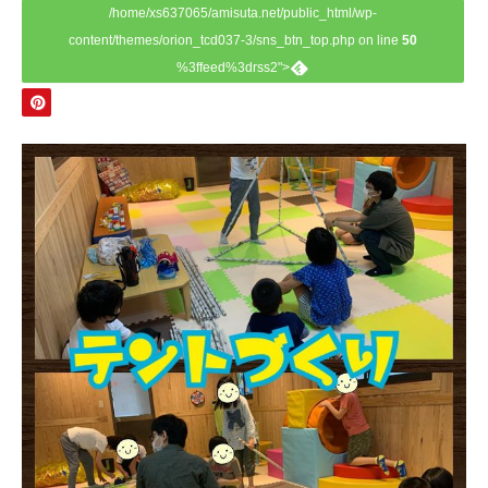
/home/xs637065/amisuta.net/public_html/wp-
content/themes/orion_tcd037-3/sns_btn_top.php on line
50
%3ffeed%3drss2">