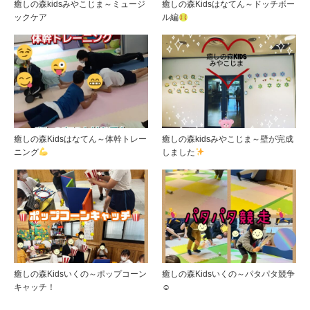
癒しの森kidsみやこじま～ミュージ
癒しの森Kidsはなてん～ドッチボー
ックケア
ル編
癒しの森Kidsはなてん～体幹トレー
癒しの森kidsみやこじま～壁が完成
ニング
しました
癒しの森Kidsいくの～ポップコーン
癒しの森Kidsいくの～パタパタ競争
キャッチ！
☺